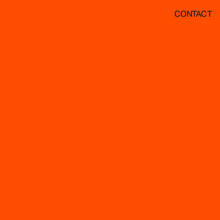
CONTACT
CONTACT