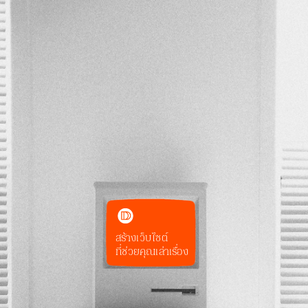
สร้างเว็บไซต์
ที่ช่วยคุณเล่าเรื่อง