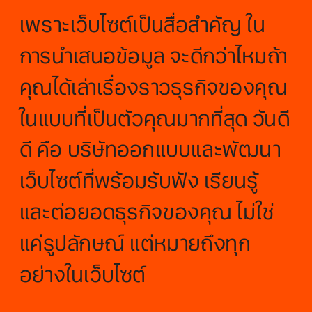
เพราะเว็บไซต์เป็นสื่อสำคัญ ใน
การนำเสนอข้อมูล จะดีกว่าไหมถ้า
คุณได้เล่าเรื่องราวธุรกิจของคุณ
ในแบบที่เป็นตัวคุณมากที่สุด วันดี
ดี คือ บริษัทออกแบบและพัฒนา
เว็บไซต์ที่พร้อมรับฟัง เรียนรู้ 
และต่อยอดธุรกิจของคุณ ไม่ใช่
แค่รูปลักษณ์ แต่หมายถึงทุก
อย่างในเว็บไซต์