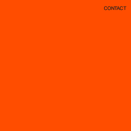
CONTACT
CONTACT