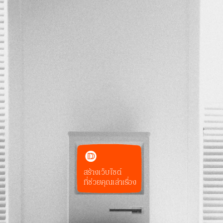
สร้างเว็บไซต์
ที่ช่วยคุณเล่าเรื่อง